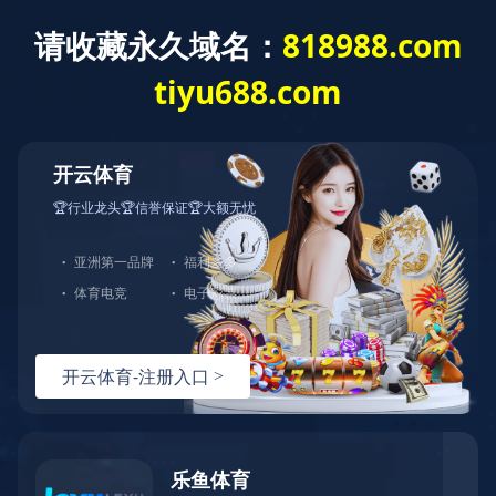
开云网页版登录入口
关于顺景
开云网页版登录入口-开云（中国）
精密五金ERP系统
塑胶制品ERP软件
3C电子ERP系统
制造企业信息化管
开云网页版登录入口-开云（中国）
汽车配件ERP软件
机械制造ERP系统
理
ERP产品
ERP方案
案例
服务
动态
顺景
照明行业ERP软件
家用电器ERP系统
解决方案服务商
开云网页版登录入口-开云（中国）
>
ERP方案
>
照明行业ERP软件
广东总部咨询电话：
医疗器械ERP系统
家具行业ERP软件
400-600-4155
化工行业ERP系统
玩具行业ERP系统
机器人ERP软件