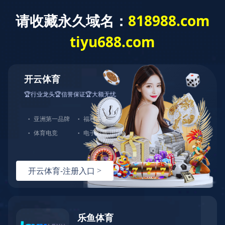
开云网页版登录入口
关于顺景
开云网页版登录入口-开云（中国）
精密五金ERP系统
塑胶制品ERP软件
3C电子ERP系统
制造企业信息化管
开云网页版登录入口-开云（中国）
汽车配件ERP软件
机械制造ERP系统
理
ERP产品
ERP方案
案例
服务
动态
顺景
照明行业ERP软件
家用电器ERP系统
解决方案服务商
开云网页版登录入口-开云（中国）
>
ERP方案
>
精密五金ERP系统
广东总部咨询电话：
医疗器械ERP系统
家具行业ERP软件
400-600-4155
化工行业ERP系统
玩具行业ERP系统
机器人ERP软件