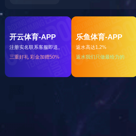
B/S架构