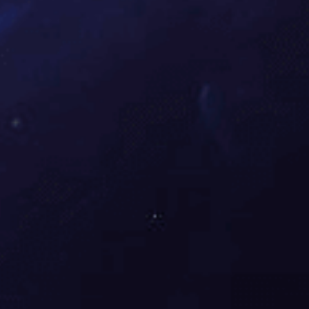
应链平台
立登录平台，实现数据及时共享；
数据向供应商提供订货、交货、请款等业务功能；