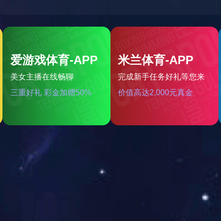
ERP集成
拓展性强