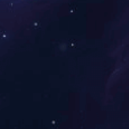
物流信息同步更新
通过顺景SCM与ERP系统的联动，实现制
息、
交货期、进度管理、发货、账单等一系列业
更
新；