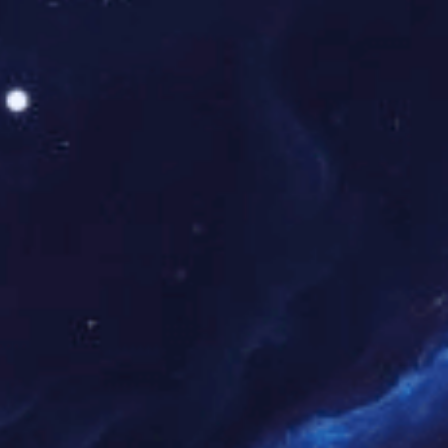
顺景SCM来帮你解决