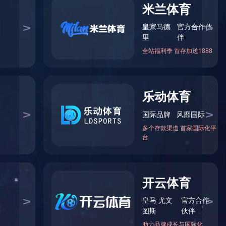
热门案例
富士智能
2019/10/09
19000
影通光电
2019/12/28
12845
凯晟照明
2019/10/09
12389