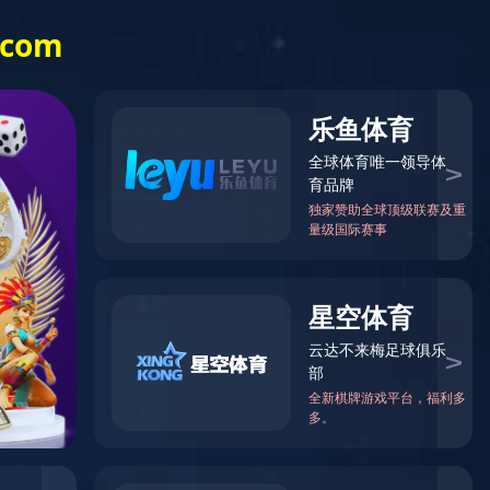
案
案例
服务
动态
广东总部咨询电话：
400-600-4155