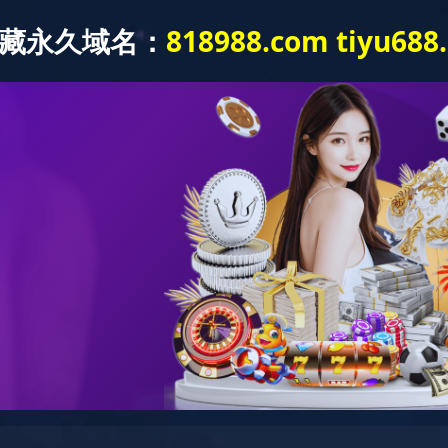
网页版登录入口-开云（中国）
ERP产品
ERP方
理