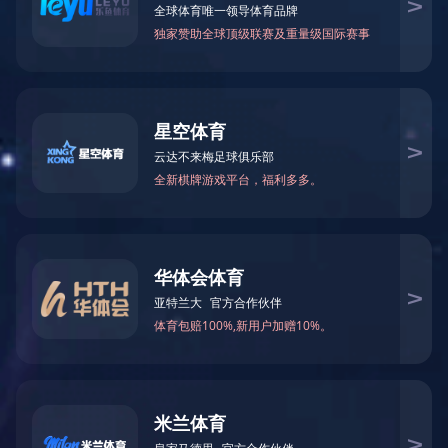
如何优化ERP
启航 卡帝德塑
系统数据的录入
化集团智慧化工
流...
厂项目启动
2023-06-
分享到：
QQ空间
05
新浪微博
如何通过ERP
腾讯微博
人人网
微信
分析客户生命周
期...
随着市场的发展，数字化赋能企业
整体经营管理成为现代企业发展必然趋
势。为进一步深化企业管理资源转型成
ERP系统如何