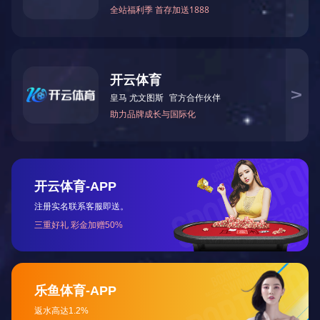
加剂的专业制造商、贸易商之一。集团
下属东莞市卡帝德塑化科技有限公司、
深圳市卡帝德塑料制品有限公司、上海
卡帝德塑料制品有限公司、江苏昆山卡
帝德塑化科技有限公司、香港佳旭（中
国）实业有限公司。卡帝德塑化集团是
广东省民营科技企业、东莞市民营科技
企业、中国塑料工业协会会员、是中国
兵工协会塑料阻燃协会会员、中国染料
工业协会色母粒专业委员会会员、东莞
市塑料协会副会长单位。集团公司技术
实力雄厚，拥有高素质人才100多人，
其中技术人员占40%以上；集团公司在
广东省东莞市、江苏昆山分别设有占地
8000平方米以上的生产基地及仓储中
心，在深圳华南城、东莞樟木头、东莞
常平、浙江余姚等专业塑化市场设有销
售机构，以满足全国各地客户快速服务