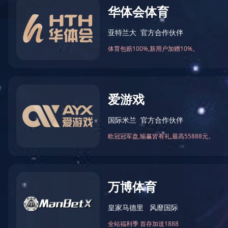
当前位置：开云网页版登录入口-开云（中国） >
动
会后报道|2023塑
2023-04-18