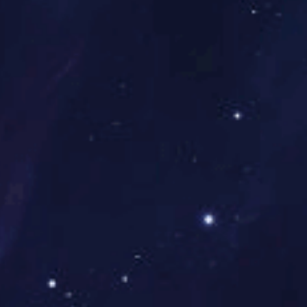
开云网页版登录入口-开云（中国） 、InfoCon易肯资讯联合组织
举办，来自坚峰新材料、日之升、银禧科技、科聚孚、横店得邦、瑞堂
趋势、顶层设计和应用案例进行了深入探讨，旨在为塑料改性行业数