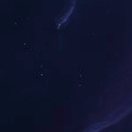
2023年4月15日，由中国塑料加工工业协会工程塑料专委会、
的“2023塑料企业数字化工厂建设交流会”在东莞迎宾馆顺利
塑料等单位的企业的代表齐聚一堂，就数字化工厂建设的发展
字化转型注入新动力。